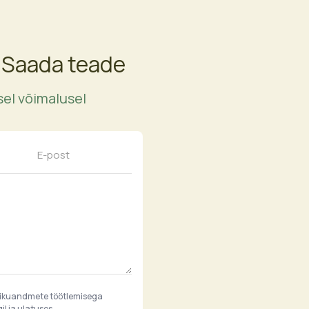
 Saada teade
el võimalusel
sikuandmete töötlemisega
l ja ulatuses.