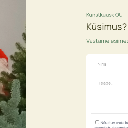
Kunstkuusk OÜ
Küsimus?
Vastame esimes
Nõustun enda i
ettenähtud eesmärgi