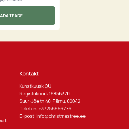
Kontakt
Kunstkuusk OÜ
Registrikood: 16856370
Suur-Jõe tn 48, Pärnu, 80042
Telefon:
+37256956776
E-post:
info@christmastree.ee
port