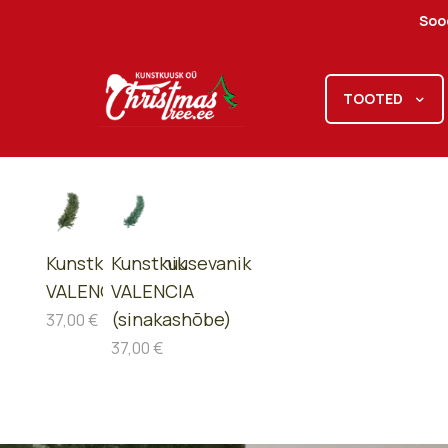
Sood
TOOTED
Kunstkuusevanik
Kunstkuusevanik
VALENCIA
VALENCIA
(sinakashõbe)
37,00
€
37,00
€