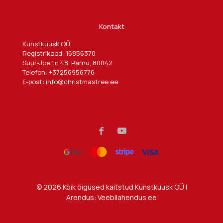
Kontakt
Kunstkuusk OÜ
Registrikood: 16856370
Suur-Jõe tn 48, Pärnu, 80042
Telefon:
+37256956776
E-post:
info@christmastree.ee
© 2026 Kõik õigused kaitstud
Kunstkuusk OÜ
|
Arendus:
Veebilahendus.ee