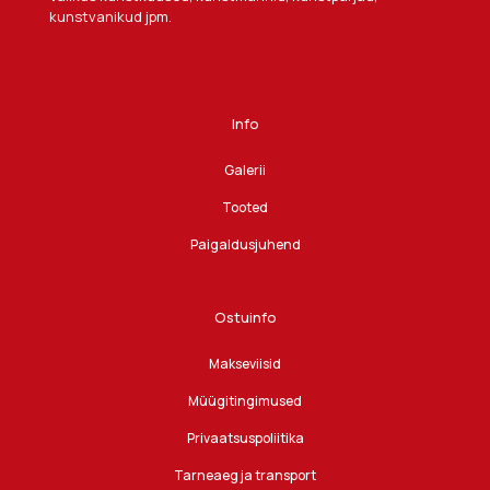
kunstvanikud jpm.
Info
Galerii
Tooted
Paigaldusjuhend
Ostuinfo
Makseviisid
Müügitingimused
Privaatsuspoliitika
Tarneaeg ja transport