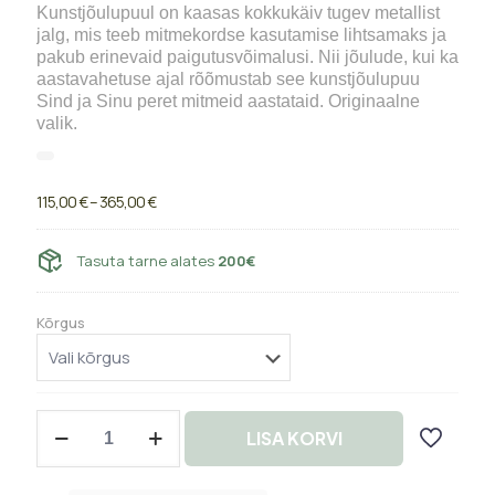
Kunstjõulupuul on kaasas kokkukäiv tugev metallist
jalg, mis teeb mitmekordse kasutamise lihtsamaks ja
pakub erinevaid paigutusvõimalusi. Nii jõulude, kui ka
aastavahetuse ajal rõõmustab see kunstjõulupuu
Sind ja Sinu peret mitmeid aastataid. Originaalne
valik.
Price
115,00
€
–
365,00
€
range:
115,00 €
through
Tasuta tarne alates
200€
365,00 €
Kõrgus
Kunstkuusk
LISA KORVI
Reval
(sinakashõbe)
quantity