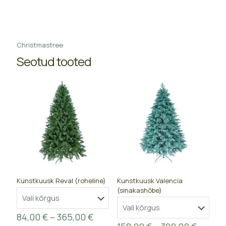
Christmastree
Seotud tooted
Kunstkuusk Reval (roheline)
Kunstkuusk Valencia
(sinakashõbe)
Price
84,00
€
–
365,00
€
range:
Price