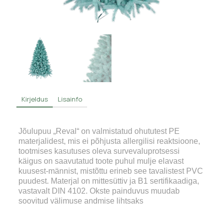
Kirjeldus
Lisainfo
Jõulupuu „Reval“ on valmistatud ohututest PE
materjalidest, mis ei põhjusta allergilisi reaktsioone,
tootmises kasutuses oleva survevaluprotsessi
käigus on saavutatud toote puhul mulje elavast
kuusest-männist, mistõttu erineb see tavalistest PVC
puudest. Materjal on mittesüttiv ja B1 sertifikaadiga,
vastavalt DIN 4102. Okste painduvus muudab
soovitud välimuse andmise lihtsaks