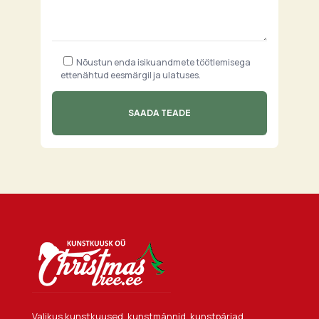
Nõustun enda isikuandmete töötlemisega
ettenähtud eesmärgil ja ulatuses.
Valikus kunstkuused, kunstmännid, kunstpärjad,