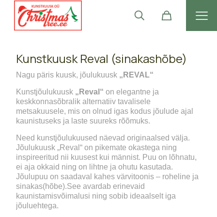
Kunstkuusk Reval (sinakashõbe)
Nagu päris kuusk, jõulukuusk
„REVAL“
Kunstjõulukuusk
„Reval“
on elegantne ja
keskkonnasõbralik alternatiiv tavalisele
metsakuusele, mis on olnud igas kodus jõulude ajal
kaunistuseks ja laste suureks rõõmuks.
Need kunstjõulukuused näevad originaalsed välja.
Jõulukuusk „Reval“ on pikemate okastega ning
inspireeritud nii kuusest kui männist. Puu on lõhnatu,
ei aja okkaid ning on lihtne ja ohutu kasutada.
Jõulupuu on saadaval kahes värvitoonis – roheline ja
sinakas(hõbe).See avardab erinevaid
kaunistamisvõimalusi ning sobib ideaalselt iga
jõuluehtega.