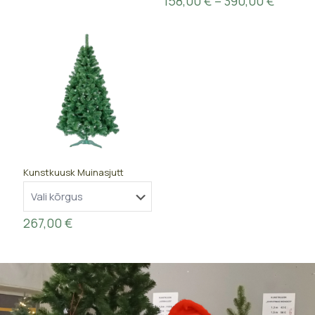
158,00
€
–
390,00
€
84,00 €
range:
through
158,00
365,00 €
throug
390,00
Kunstkuusk Muinasjutt
267,00
€