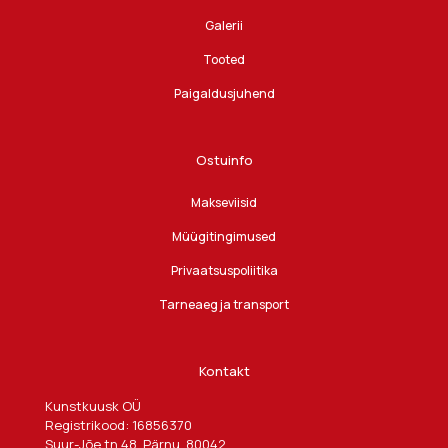
Galerii
Tooted
Paigaldusjuhend
Ostuinfo
Makseviisid
Müügitingimused
Privaatsuspoliitika
Tarneaeg ja transport
Kontakt
Kunstkuusk OÜ
Registrikood: 16856370
Suur-Jõe tn 48, Pärnu, 80042