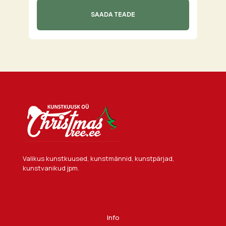
Valikus kunstkuused, kunstmännid, kunstpärjad,
kunstvanikud jpm.
Info