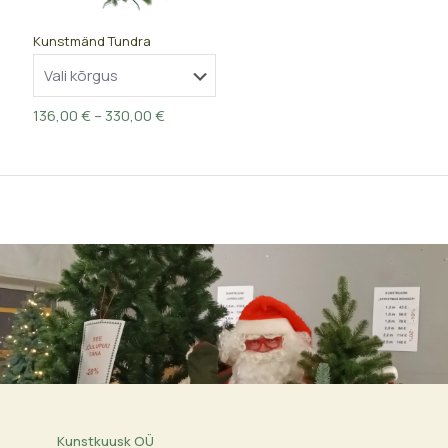
Kunstmänd Tundra
Price
136,00
€
–
330,00
€
range:
136,00 €
through
330,00 €
Kunstkuusk OÜ