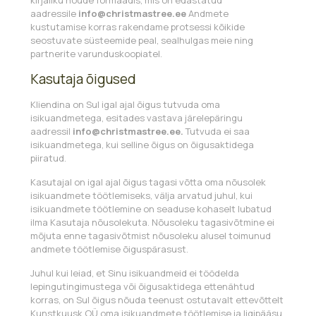
aadressile
info@christmastree.ee
Andmete
kustutamise korras rakendame protsessi kõikide
seostuvate süsteemide peal, sealhulgas meie ning
partnerite varunduskoopiatel.
Kasutaja õigused
Kliendina on Sul igal ajal õigus tutvuda oma
isikuandmetega, esitades vastava järelepäringu
aadressil
info@christmastree.ee.
Tutvuda ei saa
isikuandmetega, kui selline õigus on õigusaktidega
piiratud.
Kasutajal on igal ajal õigus tagasi võtta oma nõusolek
isikuandmete töötlemiseks, välja arvatud juhul, kui
isikuandmete töötlemine on seaduse kohaselt lubatud
ilma Kasutaja nõusolekuta. Nõusoleku tagasivõtmine ei
mõjuta enne tagasivõtmist nõusoleku alusel toimunud
andmete töötlemise õiguspärasust.
Juhul kui leiad, et Sinu isikuandmeid ei töödelda
lepingutingimustega või õigusaktidega ettenähtud
korras, on Sul õigus nõuda teenust ostutavalt ettevõttelt
Kunstkuusk OÜ oma isikuandmete töötlemise ja ligipääsu