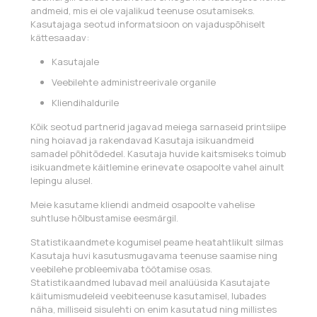
andmeid, mis ei ole vajalikud teenuse osutamiseks.
Kasutajaga seotud informatsioon on vajaduspõhiselt
kättesaadav:
Kasutajale
Veebilehte administreerivale organile
Kliendihaldurile
Kõik seotud partnerid jagavad meiega sarnaseid printsiipe
ning hoiavad ja rakendavad Kasutaja isikuandmeid
samadel põhitõdedel. Kasutaja huvide kaitsmiseks toimub
isikuandmete käitlemine erinevate osapoolte vahel ainult
lepingu alusel.
Meie kasutame kliendi andmeid osapoolte vahelise
suhtluse hõlbustamise eesmärgil.
Statistikaandmete kogumisel peame heatahtlikult silmas
Kasutaja huvi kasutusmugavama teenuse saamise ning
veebilehe probleemivaba töötamise osas.
Statistikaandmed lubavad meil analüüsida Kasutajate
käitumismudeleid veebiteenuse kasutamisel, lubades
näha, milliseid sisulehti on enim kasutatud ning millistes