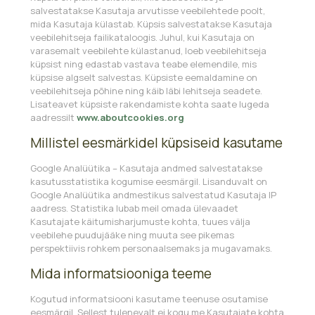
salvestatakse Kasutaja arvutisse veebilehtede poolt,
mida Kasutaja külastab. Küpsis salvestatakse Kasutaja
veebilehitseja failikataloogis. Juhul, kui Kasutaja on
varasemalt veebilehte külastanud, loeb veebilehitseja
küpsist ning edastab vastava teabe elemendile, mis
küpsise algselt salvestas. Küpsiste eemaldamine on
veebilehitseja põhine ning käib läbi lehitseja seadete.
Lisateavet küpsiste rakendamiste kohta saate lugeda
aadressilt
www.aboutcookies.org
Millistel eesmärkidel küpsiseid kasutame
Google Analüütika – Kasutaja andmed salvestatakse
kasutusstatistika kogumise eesmärgil. Lisanduvalt on
Google Analüütika andmestikus salvestatud Kasutaja IP
aadress. Statistika lubab meil omada ülevaadet
Kasutajate käitumisharjumuste kohta, tuues välja
veebilehe puudujääke ning muuta see pikemas
perspektiivis rohkem personaalsemaks ja mugavamaks.
Mida informatsiooniga teeme
Kogutud informatsiooni kasutame teenuse osutamise
eesmärgil. Sellest tulenevalt ei kogu me Kasutajate kohta