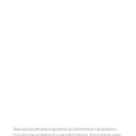
Teie isikuandmete kogumisel ja töötlemisel rakendame
turvalisuse ja läbipaistvuse põhitõdesid. Kirjutasime selle