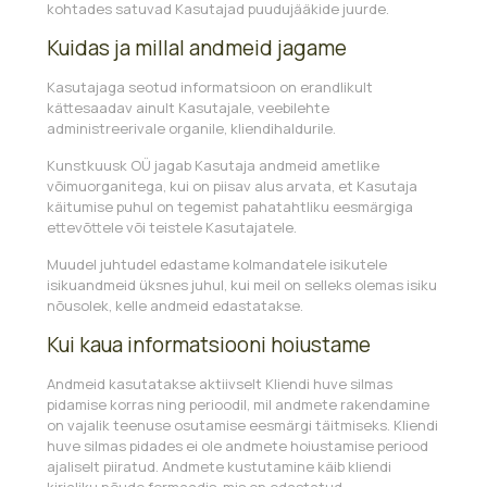
kohtades satuvad Kasutajad puudujääkide juurde.
Kuidas ja millal andmeid jagame
Kasutajaga seotud informatsioon on erandlikult
kättesaadav ainult Kasutajale, veebilehte
administreerivale organile, kliendihaldurile.
Kunstkuusk OÜ jagab Kasutaja andmeid ametlike
võimuorganitega, kui on piisav alus arvata, et Kasutaja
käitumise puhul on tegemist pahatahtliku eesmärgiga
ettevõttele või teistele Kasutajatele.
Muudel juhtudel edastame kolmandatele isikutele
isikuandmeid üksnes juhul, kui meil on selleks olemas isiku
nõusolek, kelle andmeid edastatakse.
Kui kaua informatsiooni hoiustame
Andmeid kasutatakse aktiivselt Kliendi huve silmas
pidamise korras ning perioodil, mil andmete rakendamine
on vajalik teenuse osutamise eesmärgi täitmiseks. Kliendi
huve silmas pidades ei ole andmete hoiustamise periood
ajaliselt piiratud. Andmete kustutamine käib kliendi
kirjaliku nõude formaadis, mis on edastatud