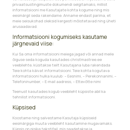
privaatsustingimuste dokumendi selgitamaks, millist
informatsiooni me Kasutajate kohta kogume ning mis
eesmärgil seda rakendame. Anname endast parima, et
meie seisukohad oleksid kergesti mõistetavad ning üheti
arusaadavad.
Informatsiooni kogumiseks kasutame
järgnevaid viise:
Kui Sa oma informatsiooni meiega jagad või annad meile
õiguse seda koguda kasutades christmastree.ee
veebilehte, küsitakse teilt Kasutajana luba rakendada
Teie kohta käivat informatsiooni. Teie kohta kogutava
informatsiooni hulka kuulub: – Eesnimi, – Perekonnanimi, –
Telefoninumber, – E-mail aadress, – Ettevõtte nimi
Teenust kasutades kogub veebileht küpsiste abil ka
tehnilist informatsiooni.
Küpsised
Koostame ning salvestame Kasutaja küpsiseid
eesmärgiga muuta veebileht kasutamine mugavamaks.
Küpsis on pisike tekstifail, mis saadetakse ja