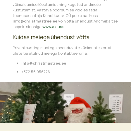
võimaldamise lõpetamist ning kogutud andmete
kustutamist. Vastava pöördumise võid esitada
teenuseosutaja Kunstkuusk OÜ poole aadressil
info@christmastree.ee
või võtta ühendust Andmekaitse
inspektsiooniga
www.aki.ee
Kuidas meiega ühendust võtta
Privaatsustingimustega seonduvate küsimuste korral
olete teretulnud meiega kontakteeruma:
info@christmastree.ee
+372 56 956776