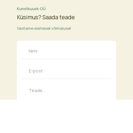
Kunstkuusk OÜ
Küsimus? Saada teade
Vastame esimesel võimalusel
Nõustun enda isikuandmete töötlemisega