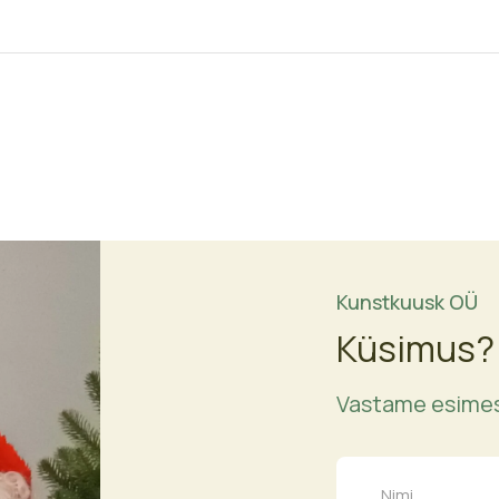
through
330,00 €
Kunstkuusk OÜ
Küsimus?
Vastame esimes