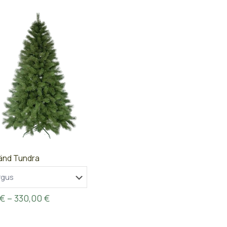
115,00 €
158,00
through
throu
365,00 €
423,00
änd Tundra
Price
€
–
330,00
€
range:
136,00 €