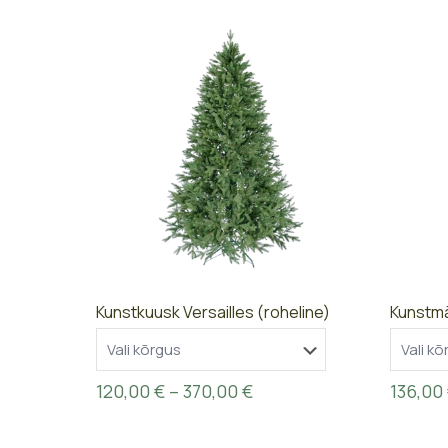
84,00 €
through
365,00 €
Kunstkuusk Versailles (roheline)
Kunstm
Price
120,00
€
–
370,00
€
136,00
range:
120,00 €