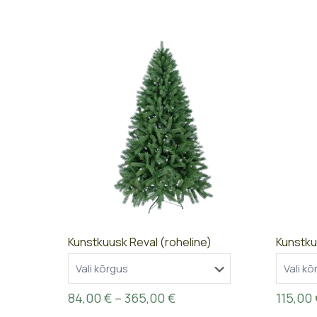
Kunstkuusk Reval (roheline)
Kunstku
Price
84,00
€
–
365,00
€
115,00
range: