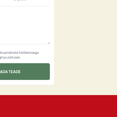
sikuandmete töötlemisega
l ja ulatuses.