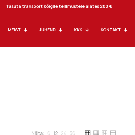
Tasuta transport kõigile tellimustele alates 200 €
MEIST
JUHEND
KKK
KONTAKT
Näita:
6
12
24
36