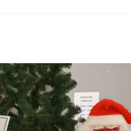
through
370,00 €