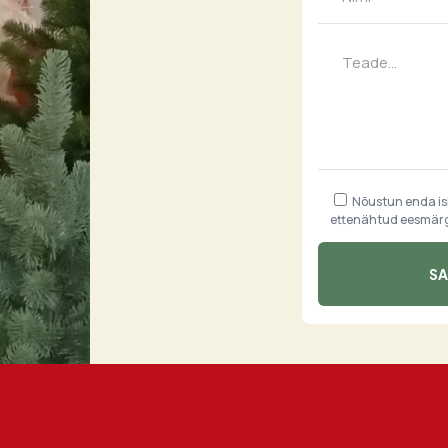
Nõustun enda i
ettenähtud eesmärgi