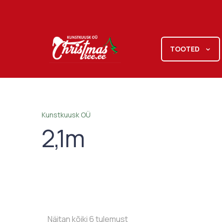
TOOTED
Kunstkuusk OÜ
2,1m
Näitan kõiki 6 tulemust