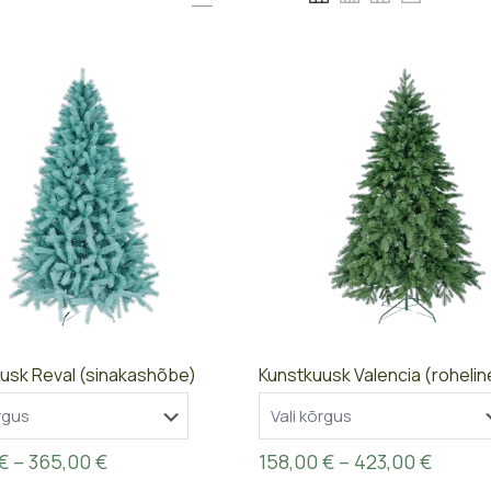
usk Reval (sinakashõbe)
Kunstkuusk Valencia (rohelin
Price
Price
€
–
365,00
€
158,00
€
–
423,00
€
range:
range: