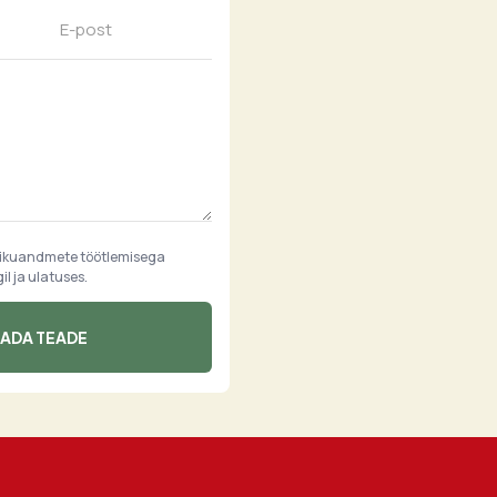
sikuandmete töötlemisega
l ja ulatuses.