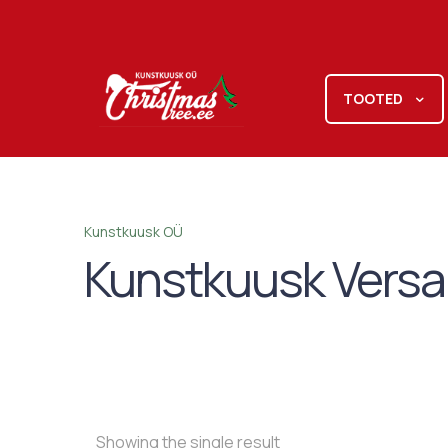
TOOTED
Kunstkuusk OÜ
Kunstkuusk Versai
Showing the single result