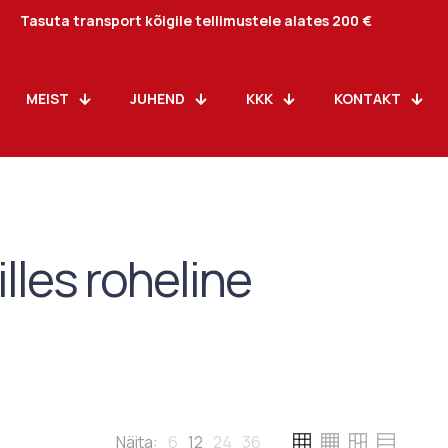
Tasuta transport kõigile tellimustele alates 200 €
MEIST
JUHEND
KKK
KONTAKT
lles roheline
Näita:
6
12
24
36