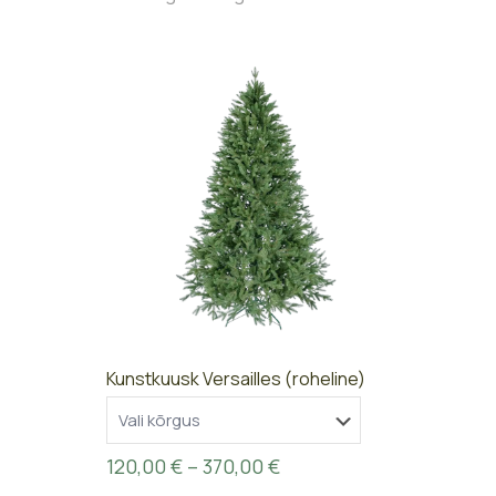
Kunstkuusk Versailles (roheline)
Price
120,00
€
–
370,00
€
range: