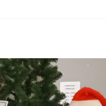
120,00 €
through
370,00 €