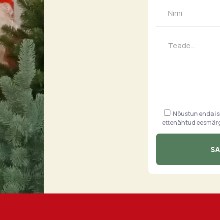
Nõustun enda i
ettenähtud eesmärgi